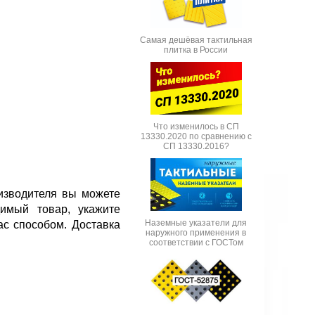
Самая дешёвая тактильная
плитка в России
Что изменилось в СП
13330.2020 по сравнению с
СП 13330.2016?
изводителя вы можете
имый товар, укажите
Наземные указатели для
ас способом. Доставка
наружного применения в
соответствии с ГОСТом