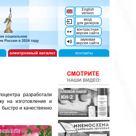
English
version
вход
для дилеров
контрастная
версия сайта
звуковая
версия сайта
электронный
каталог
контакты
лоцентра разработали
ку на изготовление и
 быстро и качественно