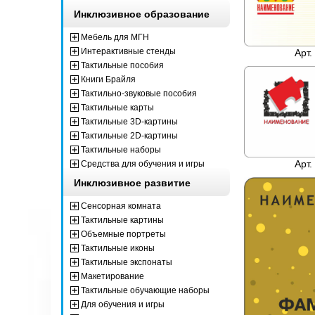
Инклюзивное образование
Мебель для МГН
Интерактивные стенды
Арт.
Тактильные пособия
Книги Брайля
Тактильно-звуковые пособия
Тактильные карты
Тактильные 3D-картины
Тактильные 2D-картины
Тактильные наборы
Арт.
Средства для обучения и игры
Инклюзивное развитие
Сенсорная комната
Тактильные картины
Объемные портреты
Тактильные иконы
Тактильные экспонаты
Макетирование
Тактильные обучающие наборы
Для обучения и игры