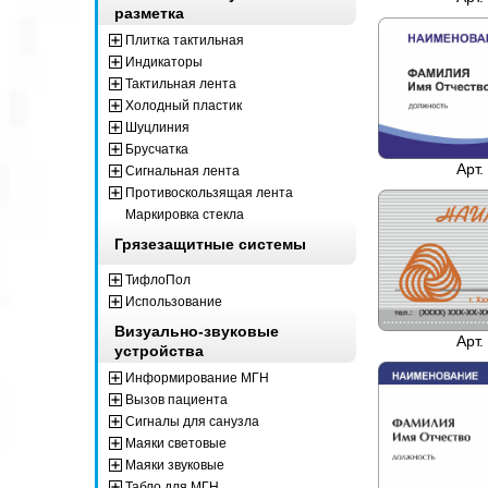
разметка
Плитка тактильная
Индикаторы
Тактильная лента
Холодный пластик
Шуцлиния
Брусчатка
Арт.
Сигнальная лента
Противоскользящая лента
Маркировка стекла
Грязезащитные системы
ТифлоПол
Использование
Визуально-звуковые
Арт.
устройства
Информирование МГН
Вызов пациента
Сигналы для санузла
Маяки световые
Маяки звуковые
Табло для МГН