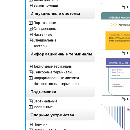
Вызов помощи
Арт.
Индукционные системы
Портативные
Стационарные
Настенные
Специальные
Тестеры
Арт.
Информационные терминалы
Тактильные терминалы
Сенсорные терминалы
Информационные дисплеи
Интерактивные терминалы
Подъемники
Арт.
Вертикальные
Мобильные
Опорные устройства
Поручни