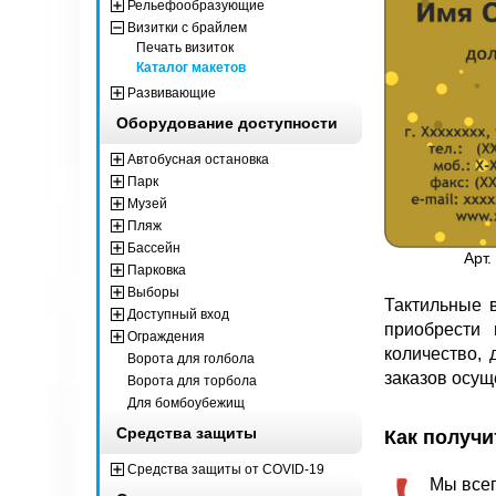
Рельефообразующие
Визитки с брайлем
Печать визиток
Каталог макетов
Развивающие
Оборудование доступности
Автобусная остановка
Парк
Музей
Пляж
Бассейн
Арт.
Парковка
Выборы
Тактильные 
Доступный вход
приобрести 
Ограждения
количество, 
Ворота для голбола
заказов осущ
Ворота для торбола
Для бомбоубежищ
Средства защиты
Как получ
Средства защиты от COVID-19
Мы всег