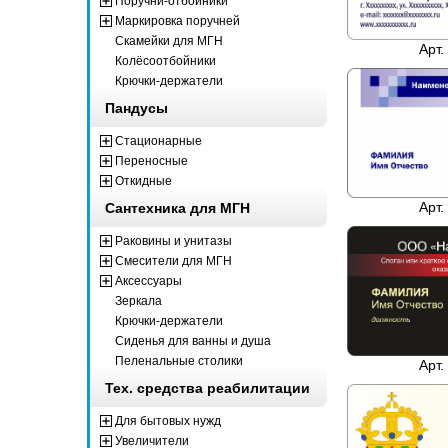
Поручни-отбойники
Маркировка поручней
Скамейки для МГН
Арт.
Колёсоотбойники
Крючки-держатели
Пандусы
Стационарные
Переносные
Откидные
Арт.
Сантехника для МГН
Раковины и унитазы
Смесители для МГН
Аксессуары
Зеркала
Крючки-держатели
Сиденья для ванны и душа
Пеленальные столики
Арт.
Тех. средства реабилитации
Для бытовых нужд
Увеличители