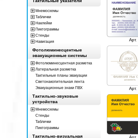
Тактильные указатели
Мнемосхемы
Таблички
Наклейки
Пиктограммы
Стенды
Арт.
Навигация
Фотолюминесцентные
эвакуационные системы
Фотолюминесцентная разметка
Латеральная разметка
Тактильные планы эвакуации
Светонакопительная лента
Эвакуационные знаки ПВХ
Арт.
Тактильно-звуковые
устройства
Мнемосхемы
Стенды
Таблички
Пиктограммы
Тактильно-визуальная
Арт.