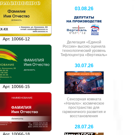
03.08.26
Арт. 10066-12
Делегация «Единой
России» высоко оценила
технологический уровень
Тифлоцентра «Вертикаль»
30.07.26
Арт. 10066-15
Сенсорная комната
«Начало»: космическое
пространство для
гармоничного развития и
восстановления
28.07.26
Арт. 10066-18