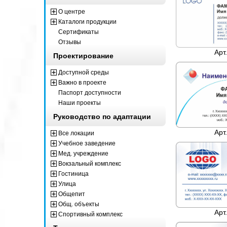
О центре
Каталоги продукции
Сертификаты
Отзывы
Арт
Проектирование
Доступной среды
Важно в проекте
Паспорт доступности
Наши проекты
Руководство по адаптации
Арт
Все локации
Учебное заведение
Мед. учреждение
Вокзальный комплекс
Гостиница
Улица
Общепит
Общ. объекты
Арт
Спортивный комплекс