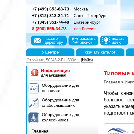
+7 (499) 653-88-73
Москва
+7 (812) 313-24-71
Санкт-Петербург
+7 (343) 351-74-48
Екатеринбург
8 (800) 555-34-73
вся Россия
письмо
заказать
подать
директору
звонок
идею
о центре
скачать каталог
Информация
Типовые 
для аукциона!
Главная
>
Инкл
Оборудование для
незрячих
Чтобы снизи
большое кол
Оборудование для
слабослышащих
указать номе
подготовят м
Оборудование для
колясочников
Главная