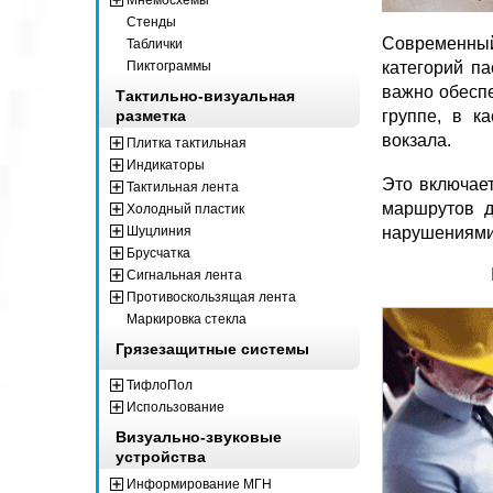
Стенды
Современны
Таблички
Пиктограммы
категорий п
важно обеспе
Тактильно-визуальная
разметка
группе, в к
вокзала.
Плитка тактильная
Индикаторы
Это включае
Тактильная лента
маршрутов д
Холодный пластик
Шуцлиния
нарушениями
Брусчатка
Сигнальная лента
Противоскользящая лента
Маркировка стекла
Грязезащитные системы
ТифлоПол
Использование
Визуально-звуковые
устройства
Информирование МГН