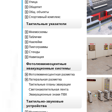
Улица
Общепит
Общ. объекты
Спортивный комплекс
Тактильные указатели
Мнемосхемы
Таблички
Наклейки
Пиктограммы
Стенды
Навигация
Фотолюминесцентные
эвакуационные системы
Фотолюминесцентная разметка
Латеральная разметка
Тактильные планы эвакуации
Светонакопительная лента
Эвакуационные знаки ПВХ
Тактильно-звуковые
устройства
Мнемосхемы