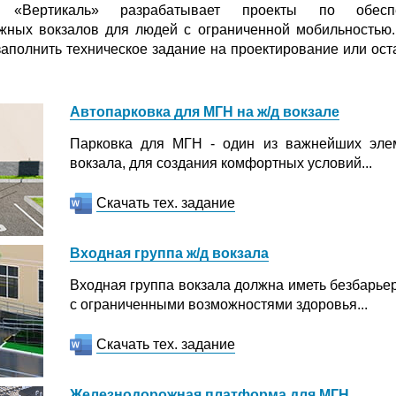
р «Вертикаль» разрабатывает проекты по обеспе
жных вокзалов для людей с ограниченной мобильностью. 
аполнить техническое задание на проектирование или ост
Автопарковка для МГН на ж/д вокзале
Парковка для МГН - один из важнейших элем
вокзала, для создания комфортных условий...
Скачать тех. задание
Входная группа ж/д вокзала
Входная группа вокзала должна иметь безбарье
с ограниченными возможностями здоровья...
Скачать тех. задание
Железнодорожная платформа для МГН