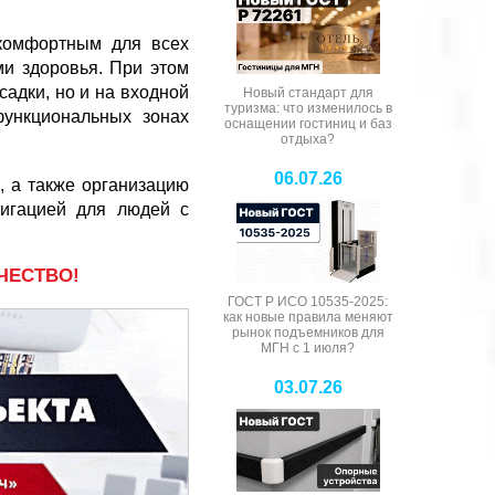
комфортным для всех
и здоровья. При этом
садки, но и на входной
Новый стандарт для
туризма: что изменилось в
функциональных зонах
оснащении гостиниц и баз
отдыха?
06.07.26
 а также организацию
вигацией для людей с
ЧЕСТВО!
ГОСТ Р ИСО 10535-2025:
как новые правила меняют
рынок подъемников для
МГН с 1 июля?
03.07.26