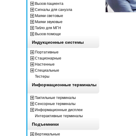
Вызов пациента
Сигналы для санузла
Маяки световые
Маяки звуковые
Табло для МГН
Вызов помощи
Индукционные системы
Портативные
Стационарные
Настенные
Специальные
Тестеры
Информационные терминалы
Тактильные терминалы
Сенсорные терминалы
Информационные дисплеи
Интерактивные терминалы
Подъемники
Вертикальные