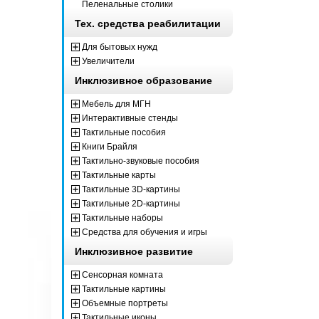
Пеленальные столики
Тех. средства реабилитации
Для бытовых нужд
Увеличители
Инклюзивное образование
Мебель для МГН
Интерактивные стенды
Тактильные пособия
Книги Брайля
Тактильно-звуковые пособия
Тактильные карты
Тактильные 3D-картины
Тактильные 2D-картины
Тактильные наборы
Средства для обучения и игры
Инклюзивное развитие
Сенсорная комната
Тактильные картины
Объемные портреты
Тактильные иконы