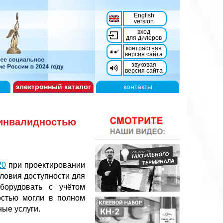
English
version
вход
для дилеров
контрастная
версия сайта
звуковая
версия сайта
электронный
каталог
контакты
 инвалидностью
20
при проектировании
ловия доступности для
борудовать с учётом
остью могли в полном
ые услуги.