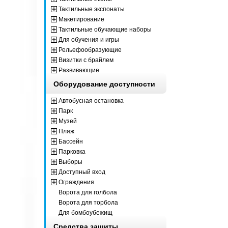
Тактильные экспонаты
Макетирование
Тактильные обучающие наборы
Для обучения и игры
Рельефообразующие
Визитки с брайлем
Развивающие
Оборудование доступности
Автобусная остановка
Парк
Музей
Пляж
Бассейн
Парковка
Выборы
Доступный вход
Ограждения
Ворота для голбола
Ворота для торбола
Для бомбоубежищ
Средства защиты