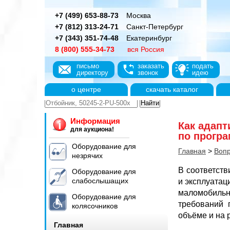
+7 (499) 653-88-73
Москва
+7 (812) 313-24-71
Санкт-Петербург
+7 (343) 351-74-48
Екатеринбург
8 (800) 555-34-73
вся Россия
письмо
заказать
подать
директору
звонок
идею
о центре
скачать каталог
Информация
Как адап
для аукциона!
по програ
Оборудование для
Главная
>
Вопр
незрячих
В соответст
Оборудование для
слабослышащих
и эксплуатац
маломобиль
Оборудование для
требований 
колясочников
объёме и на 
Главная