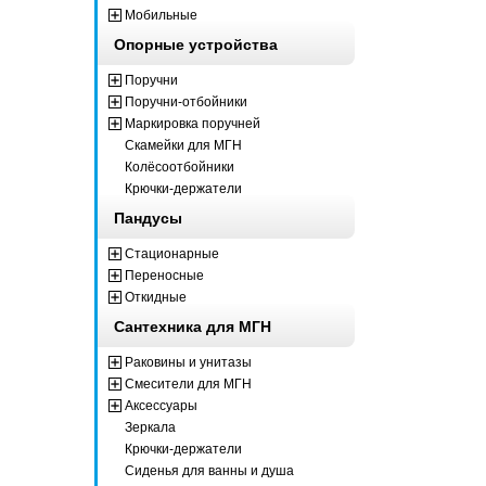
Мобильные
Опорные устройства
Поручни
Поручни-отбойники
Маркировка поручней
Скамейки для МГН
Колёсоотбойники
Крючки-держатели
Пандусы
Стационарные
Переносные
Откидные
Сантехника для МГН
Раковины и унитазы
Смесители для МГН
Аксессуары
Зеркала
Крючки-держатели
Сиденья для ванны и душа