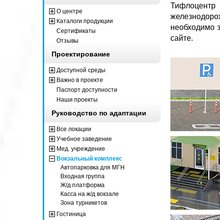
Тифлоцент
О центре
железнодоро
Каталоги продукции
необходимо з
Сертификаты
сайте.
Отзывы
Проектирование
Доступной среды
Важно в проекте
Паспорт доступности
Наши проекты
Руководство по адаптации
Все локации
Учебное заведение
Мед. учреждение
Вокзальный комплекс
Автопарковка для МГН
Входная группа
Ж/д платформа
Касса на ж/д вокзале
Зона турникетов
Гостиница