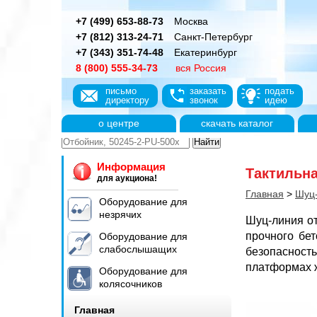
+7 (499) 653-88-73
Москва
+7 (812) 313-24-71
Санкт-Петербург
+7 (343) 351-74-48
Екатеринбург
8 (800) 555-34-73
вся Россия
письмо
заказать
подать
директору
звонок
идею
о центре
скачать каталог
Информация
Тактильна
для аукциона!
Главная
>
Шуц
Оборудование для
незрячих
Шуц-линия от
прочного бе
Оборудование для
слабослышащих
безопаснос
платформах ж
Оборудование для
колясочников
Главная