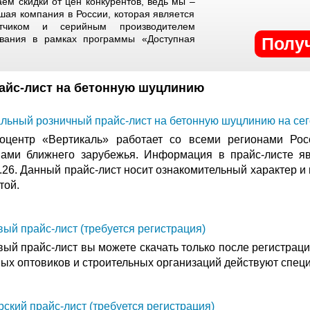
ем скидки от цен конкурентов, ведь мы –
шая компания в России, которая является
отчиком и серийным производителем
ования в рамках программы «Доступная
Полу
райс-лист на бетонную шуцлинию
альный розничный прайс-лист на бетонную шуцлинию на се
оцентр «Вертикаль» работает со всеми регионами Рос
нами ближнего зарубежья. Информация в прайс-листе яв
.26. Данный прайс-лист носит ознакомительный характер и
той.
ый прайс-лист (требуется регистрация)
ый прайс-лист вы можете скачать только после регистраци
ных оптовиков и строительных организаций действуют спец
ский прайс-лист (требуется регистрация)