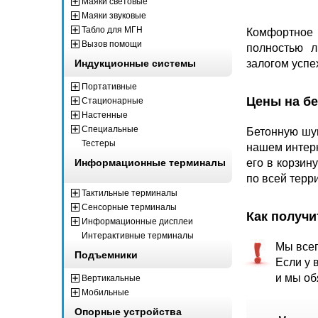
Маяки световые
Маяки звуковые
Табло для МГН
Комфортное 
Вызов помощи
полностью л
Индукционные системы
залогом успе
Портативные
Цены на б
Стационарные
Настенные
Специальные
Бетонную шу
Тестеры
нашем интерн
Информационные терминалы
его в корзин
по всей терр
Тактильные терминалы
Сенсорные терминалы
Как получ
Информационные дисплеи
Интерактивные терминалы
Мы всег
Подъемники
Если у 
и мы об
Вертикальные
Мобильные
Опорные устройства