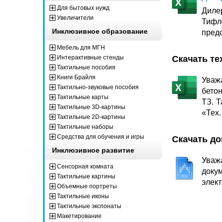
Для бытовых нужд
Диле
Увеличители
Тифл
Инклюзивное образование
предс
Мебель для МГН
Интерактивные стенды
Скачать т
Тактильные пособия
Книги Брайля
Уваж
Тактильно-звуковые пособия
бето
Тактильные карты
ТЗ. Т
Тактильные 3D-картины
«Тех
Тактильные 2D-картины
Тактильные наборы
Средства для обучения и игры
Скачать до
Инклюзивное развитие
Уваж
Сенсорная комната
доку
Тактильные картины
элект
Объемные портреты
Тактильные иконы
Тактильные экспонаты
Макетирование