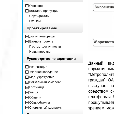
О центре
Каталоги продукции
Сертификаты
Отзывы
Проектирование
Доступной среды
Важно в проекте
Паспорт доступности
Наши проекты
Руководство по адаптации
Данный вид
Все локации
нормативн
Учебное заведение
"Метрополит
Мед. учреждение
граждан" ОА
Вокзальный комплекс
выступает н
Гостиница
средством с
Улица
платформы б
Общепит
прощупывает
Общ. объекты
Спортивный комплекс
зрением, мож