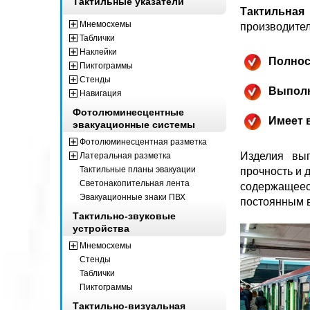
Тактильные указатели
Тактильная
Мнемосхемы
производител
Таблички
Наклейки
Полнос
Пиктограммы
Стенды
Выполн
Навигация
Фотолюминесцентные
Имеет 
эвакуационные системы
Фотолюминесцентная разметка
Изделия вып
Латеральная разметка
Тактильные планы эвакуации
прочность и 
Светонакопительная лента
содержащее
Эвакуационные знаки ПВХ
постоянным в
Тактильно-звуковые
устройства
Мнемосхемы
Стенды
Таблички
Пиктограммы
Тактильно-визуальная