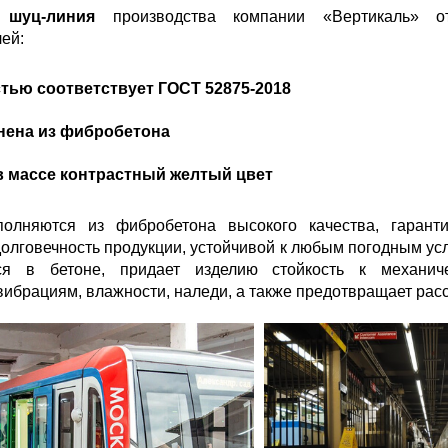
 шуц-линия
производства компании «Вертикаль» от
ей:
тью соответствует ГОСТ 52875-2018
ена из фибробетона
в массе контрастный желтый цвет
олняются из фибробетона высокого качества, гаранти
долговечность продукции, устойчивой к любым погодным ус
ся в бетоне, придает изделию стойкость к механич
ибрациям, влажности, наледи, а также предотвращает рас