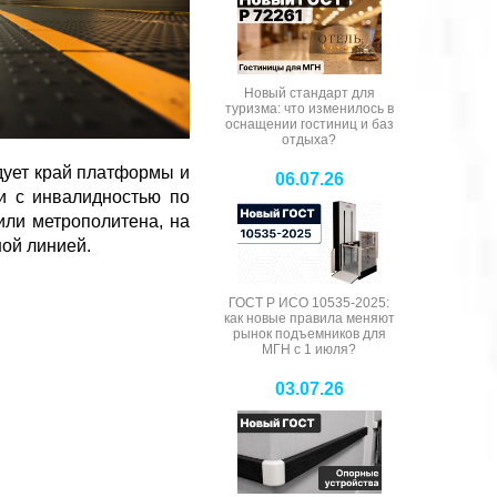
Новый стандарт для
туризма: что изменилось в
оснащении гостиниц и баз
отдыха?
едует край платформы и
06.07.26
и с инвалидностью по
или метрополитена, на
ной линией.
ГОСТ Р ИСО 10535-2025:
как новые правила меняют
рынок подъемников для
МГН с 1 июля?
03.07.26