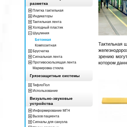
разметка
Плитка тактильная
Индикаторы
Тактильная лента
Холодный пластик
Шуцлиния
Бетонная
Тактильная ш
Композитная
железнодоро
Брусчатка
зрению могут
Сигнальная лента
Противоскользящая лента
котором данн
Маркировка стекла
Грязезащитные системы
ТифлоПол
Использование
Визуально-звуковые
устройства
Информирование МГН
Вызов пациента
Сигналы для санузла