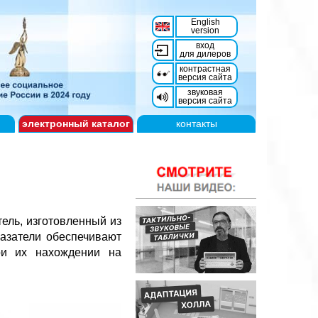
English
version
вход
для дилеров
контрастная
версия сайта
звуковая
версия сайта
электронный
каталог
контакты
ель, изготовленный из
казатели обеспечивают
ри их нахождении на