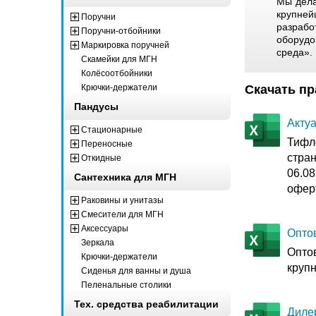
Мы дела
крупней
Поручни
разраб
Поручни-отбойники
оборуд
Маркировка поручней
среда».
Скамейки для МГН
Колёсоотбойники
Крючки-держатели
Скачать п
Пандусы
Акту
Стационарные
Тифл
Переносные
стра
Откидные
06.08
Сантехника для МГН
офер
Раковины и унитазы
Смесители для МГН
Аксессуары
Оптов
Зеркала
Оптов
Крючки-держатели
круп
Сиденья для ванны и душа
Пеленальные столики
Тех. средства реабилитации
Дилер