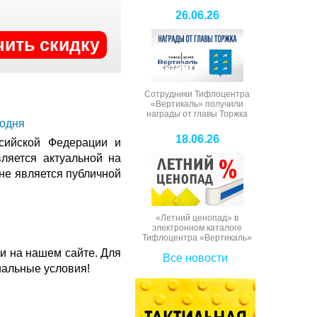
26.06.26
чить скидку
Сотрудники Тифлоцентра
«Вертикаль» получили
награды от главы Торжка
годня
18.06.26
сийской Федерации и
ляется актуальной на
 не является публичной
«Летний ценопад» в
электронном каталоге
Тифлоцентра «Вертикаль»
и на нашем сайте. Для
Все новости
иальные условия!