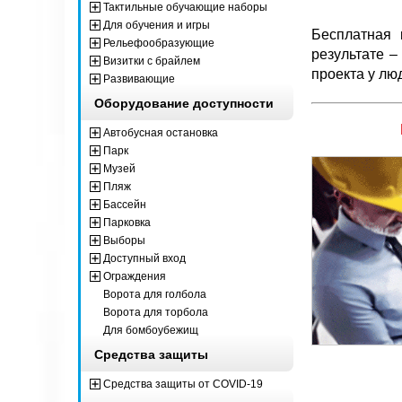
Тактильные обучающие наборы
Для обучения и игры
Бесплатная 
Рельефообразующие
результате –
Визитки с брайлем
проекта у лю
Развивающие
Оборудование доступности
Автобусная остановка
Парк
Музей
Пляж
Бассейн
Парковка
Выборы
Доступный вход
Ограждения
Ворота для голбола
Ворота для торбола
Для бомбоубежищ
Средства защиты
Средства защиты от COVID-19