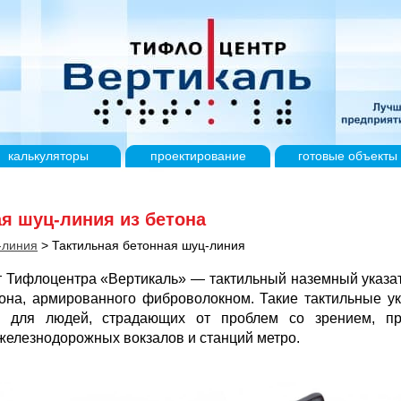
калькуляторы
проектирование
готовые
объекты
я шуц-линия из бетона
-линия
>
Тактильная бетонная шуц-линия
 Тифлоцентра «Вертикаль» — тактильный наземный указат
тона, армированного фиброволокном. Такие тактильные у
ть для людей, страдающих от проблем со зрением, п
елезнодорожных вокзалов и станций метро.