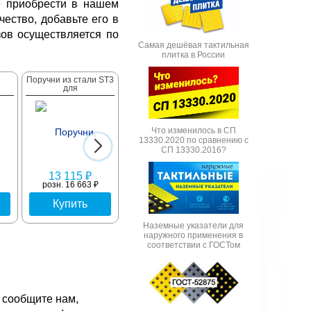
 приобрести в нашем
ество, добавьте его в
зов осуществляется по
Самая дешёвая тактильная
плитка в России
Поручни из стали ST3
Настил наклонной
Съезд/заезд из
для
Что изменилось в СП
13330.2020 по сравнению с
СП 13330.2016?
13 115 ₽
24 508 ₽
23 226 ₽
розн. 16 663 ₽
розн. 30 835 ₽
Купить
Купить
Купить
Наземные указатели для
наружного применения в
соответствии с ГОСТом
 сообщите нам,