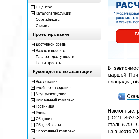
О центре
Каталоги продукции
Сертификаты
Отзывы
Проектирование
Доступной среды
Важно в проекте
Паспорт доступности
Наши проекты
В зависимос
Руководство по адаптации
маршей. При
площадка, об
Все локации
Учебное заведение
Мед. учреждение
Cкач
Вокзальный комплекс
Гостиница
Наклонные, 
Улица
(ГОСТ 8639-
Общепит
сталь (Ст3 Г
Общ. объекты
на высоте 70 
Спортивный комплекс