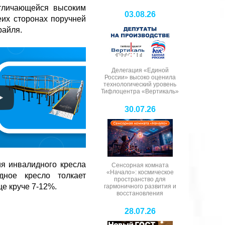
отличающейся высоким
03.08.26
еих сторонах поручней
райля.
Делегация «Единой
России» высоко оценила
технологический уровень
Тифлоцентра «Вертикаль»
30.07.26
я инвалидного кресла
Сенсорная комната
«Начало»: космическое
дное кресло толкает
пространство для
е круче 7-12%.
гармоничного развития и
восстановления
28.07.26