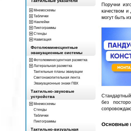
Тактильные указатели
Поручни изг
Мнемосхемы
качеством и 
Таблички
могут быть и
Наклейки
Пиктограммы
Стенды
Навигация
Фотолюминесцентные
эвакуационные системы
Фотолюминесцентная разметка
Латеральная разметка
Тактильные планы эвакуации
Светонакопительная лента
Эвакуационные знаки ПВХ
Тактильно-звуковые
Стандартный
устройства
без постор
Мнемосхемы
сопровождающ
Стенды
Таблички
Пиктограммы
Основные 
Тактильно-визуальная