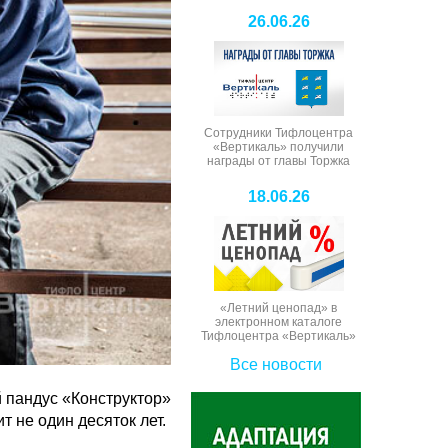
26.06.26
Сотрудники Тифлоцентра
«Вертикаль» получили
награды от главы Торжка
18.06.26
«Летний ценопад» в
электронном каталоге
Тифлоцентра «Вертикаль»
Все новости
 пандус «Конструктор»
 не один десяток лет.