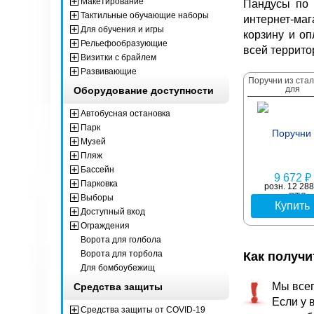
Макетирование
Пандусы по 
Тактильные обучающие наборы
интернет-маг
Для обучения и игры
корзину и о
Рельефообразующие
всей террито
Визитки с брайлем
Развивающие
Поручни из ста
для
Оборудование доступности
Автобусная остановка
Парк
Музей
Пляж
Бассейн
9 672 ₽
Парковка
розн. 12 288
Выборы
Купить
Доступный вход
Ограждения
Ворота для голбола
Ворота для торбола
Как получ
Для бомбоубежищ
Мы всег
Средства защиты
Если у 
Средства защиты от COVID-19