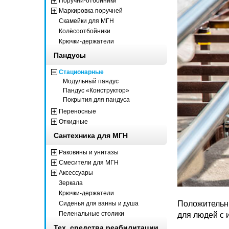
Поручни-отбойники
Маркировка поручней
Скамейки для МГН
Колёсоотбойники
Крючки-держатели
Пандусы
Стационарные
Модульный пандус
Пандус «Конструктор»
Покрытия для пандуса
Переносные
Откидные
Сантехника для МГН
Раковины и унитазы
Смесители для МГН
Аксессуары
Зеркала
Крючки-держатели
Положительны
Сиденья для ванны и душа
Пеленальные столики
для людей с 
Тех. средства реабилитации