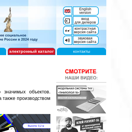
English
version
вход
для дилеров
контрастная
версия сайта
звуковая
версия сайта
электронный
каталог
контакты
 значимых объектов.
а также производством