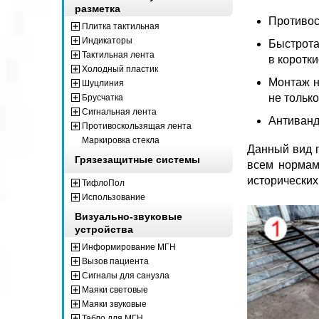
разметка
Противос
Плитка тактильная
Индикаторы
Быстрота
Тактильная лента
в коротки
Холодный пластик
Монтаж н
Шуцлиния
не только
Брусчатка
Сигнальная лента
Антиванд
Противоскользящая лента
Маркировка стекла
Данный вид п
Грязезащитные системы
всем нормам
исторических
ТифлоПол
Использование
Визуально-звуковые
устройства
Информирование МГН
Вызов пациента
Сигналы для санузла
Маяки световые
Маяки звуковые
Табло для МГН