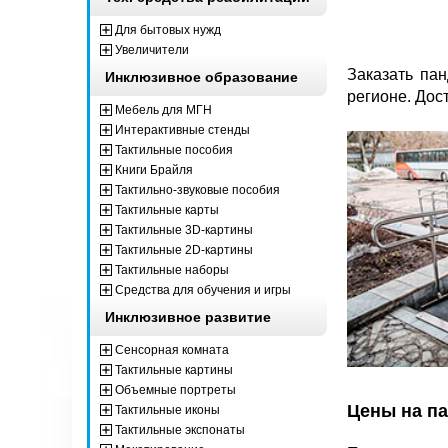
Для бытовых нужд
Увеличители
Заказать па
Инклюзивное образование
регионе. Дос
Мебель для МГН
Интерактивные стенды
Тактильные пособия
Книги Брайля
Тактильно-звуковые пособия
Тактильные карты
Тактильные 3D-картины
Тактильные 2D-картины
Тактильные наборы
Средства для обучения и игры
Инклюзивное развитие
Сенсорная комната
Тактильные картины
Объемные портреты
Цены на п
Тактильные иконы
Тактильные экспонаты