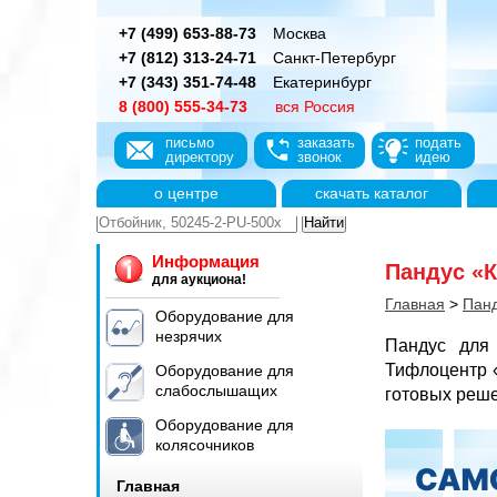
+7 (499) 653-88-73
Москва
+7 (812) 313-24-71
Санкт-Петербург
+7 (343) 351-74-48
Екатеринбург
8 (800) 555-34-73
вся Россия
письмо
заказать
подать
директору
звонок
идею
о центре
скачать каталог
Информация
Пандус «К
для аукциона!
Главная
>
Пан
Оборудование для
незрячих
Пандус для
Тифлоцентр «
Оборудование для
слабослышащих
готовых реш
Оборудование для
колясочников
Главная