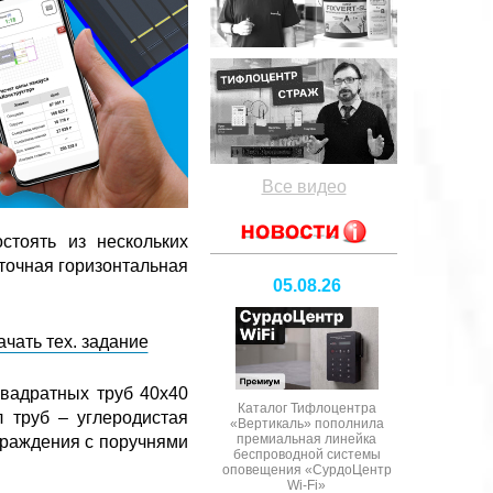
Все видео
стоять из нескольких
точная горизонтальная
05.08.26
ачать тех. задание
вадратных труб 40х40
Каталог Тифлоцентра
л труб – углеродистая
«Вертикаль» пополнила
премиальная линейка
граждения с поручнями
беспроводной системы
оповещения «СурдоЦентр
Wi-Fi»