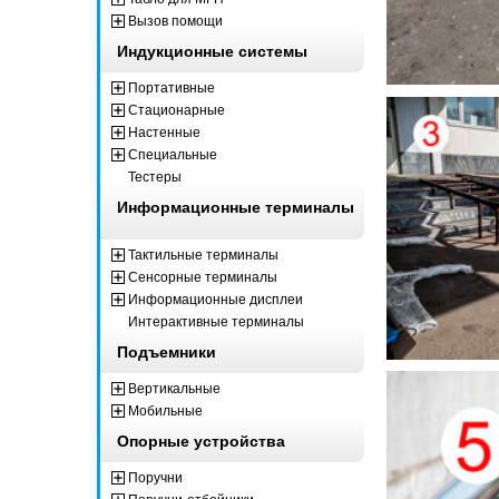
Вызов помощи
Индукционные системы
Портативные
Стационарные
Настенные
Специальные
Тестеры
Информационные терминалы
Тактильные терминалы
Сенсорные терминалы
Информационные дисплеи
Интерактивные терминалы
Подъемники
Вертикальные
Мобильные
Опорные устройства
Поручни