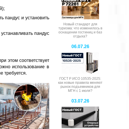
);
ть пандус и установить
Новый стандарт для
туризма: что изменилось в
оснащении гостиниц и баз
 устанавливать пандус
отдыха?
06.07.26
ри этом соответствует
можно использование в
е требуется.
ГОСТ Р ИСО 10535-2025:
как новые правила меняют
рынок подъемников для
МГН с 1 июля?
03.07.26