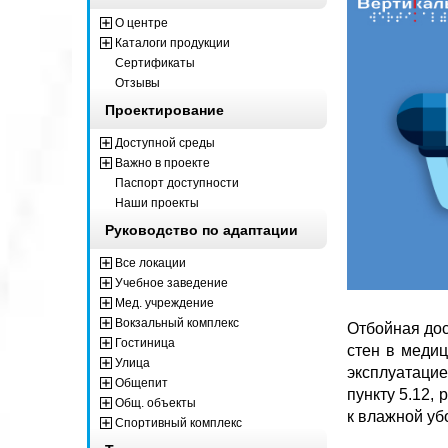
О центре
Каталоги продукции
Сертификаты
Отзывы
Проектирование
Доступной среды
Важно в проекте
Паспорт доступности
Наши проекты
Руководство по адаптации
Все локации
Учебное заведение
Мед. учреждение
Вокзальный комплекс
Отбойная дос
Гостиница
стен в медиц
Улица
эксплуатаци
Общепит
пункту 5.12,
Общ. объекты
к влажной уб
Спортивный комплекс