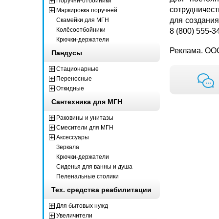
Поручни-отбойники
сотрудничест
Маркировка поручней
для создани
Скамейки для МГН
Колёсоотбойники
8 (800) 555-3
Крючки-держатели
Реклама. ООО
Пандусы
Стационарные
Переносные
Откидные
Сантехника для МГН
Раковины и унитазы
Смесители для МГН
Аксессуары
Зеркала
Крючки-держатели
Сиденья для ванны и душа
Пеленальные столики
Тех. средства реабилитации
Для бытовых нужд
Увеличители