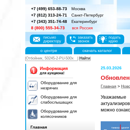
+7 (499) 653-88-73
Москва
+7 (812) 313-24-71
Санкт-Петербург
+7 (343) 351-74-48
Екатеринбург
8 (800) 555-34-73
вся Россия
письмо
заказать
подать
директору
звонок
идею
о центре
скачать каталог
25.03.2026
Информация
для аукциона!
Обновлени
Оборудование для
Главная
>
Ново
незрячих
Оборудование для
Уважаемые 
слабослышащих
актуализиро
можно ознак
Оборудование для
колясочников
Главная