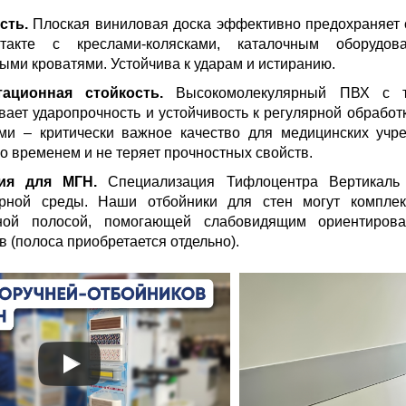
сть.
Плоская виниловая доска эффективно предохраняет 
такте с креслами-колясками, каталочным оборудов
ыми кроватями. Устойчива к ударам и истиранию.
тационная стойкость.
Высокомолекулярный ПВХ с т
вает ударопрочность и устойчивость к регулярной обраб
ми – критически важное качество для медицинских учр
со временем и не теряет прочностных свойств.
ция для МГН.
Специализация Тифлоцентра Вертикаль
ерной среды. Наши отбойники для стен могут комплек
тной полосой, помогающей слабовидящим ориентирова
в (полоса приобретается отдельно).