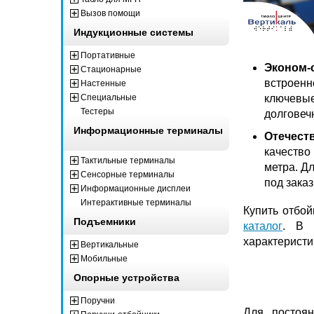
Вызов помощи
Индукционные системы
Портативные
Эконом-
Стационарные
встроенн
Настенные
Специальные
ключевые
Тестеры
долговеч
Информационные терминалы
Отечест
качество
Тактильные терминалы
метра. Д
Сенсорные терминалы
под заказ
Информационные дисплеи
Интерактивные терминалы
Купить отбо
Подъемники
каталог
. В 
характеристи
Вертикальные
Мобильные
Опорные устройства
Поручни
Для постоян