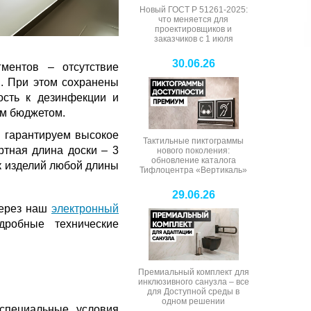
Новый ГОСТ Р 51261-2025:
что меняется для
проектировщиков и
заказчиков с 1 июля
30.06.26
ментов – отсутствие
я. При этом сохранены
ость к дезинфекции и
ым бюджетом.
ы гарантируем высокое
Тактильные пиктограммы
ртная длина доски – 3
нового поколения:
обновление каталога
к изделий любой длины
Тифлоцентра «Вертикаль»
29.06.26
через наш
электронный
дробные технические
Премиальный комплект для
инклюзивного санузла – все
для Доступной среды в
одном решении
специальные условия