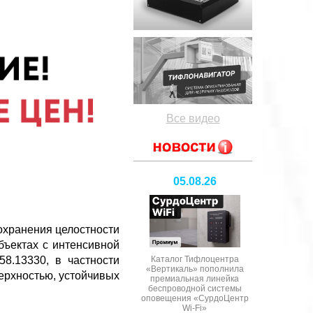
Все видео
05.08.26
охранения целостности
бъектах с интенсивной
Каталог Тифлоцентра
8.13330, в частности
«Вертикаль» пополнила
ерхностью, устойчивых
премиальная линейка
беспроводной системы
оповещения «СурдоЦентр
Wi-Fi»