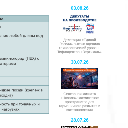
03.08.26
ие
м
ление любой длины под
Делегация «Единой
России» высоко оценила
технологический уровень
Тифлоцентра «Вертикаль»
винилхлорид (ПВХ) с
30.07.26
заторами
идкие гвозди (крепеж в
Сенсорная комната
входит)
«Начало»: космическое
пространство для
ность при точечных и
гармоничного развития и
 нагрузках
восстановления
28.07.26