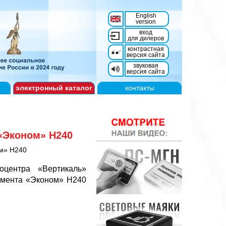
English
version
вход
для дилеров
контрастная
версия сайта
звуковая
версия сайта
электронный
каталог
контакты
 «Эконом» H240
ом» H240
оцентра «Вертикаль»
гмента «Эконом» H240