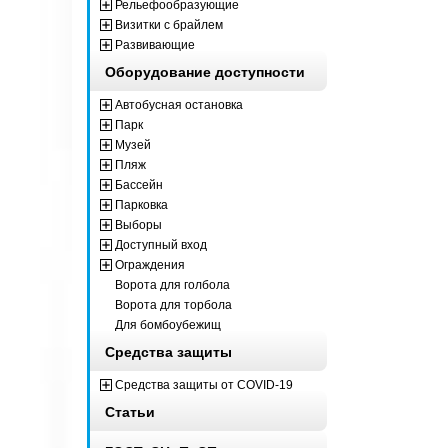
Рельефообразующие
Визитки с брайлем
Развивающие
Оборудование доступности
Автобусная остановка
Парк
Музей
Пляж
Бассейн
Парковка
Выборы
Доступный вход
Ограждения
Ворота для голбола
Ворота для торбола
Для бомбоубежищ
Средства защиты
Средства защиты от COVID-19
Статьи