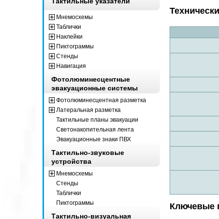
Тактильные указатели
Технически
Мнемосхемы
Таблички
Наклейки
Пиктограммы
Стенды
Навигация
Фотолюминесцентные
эвакуационные системы
Фотолюминесцентная разметка
Латеральная разметка
Тактильные планы эвакуации
Светонакопительная лента
Эвакуационные знаки ПВХ
Тактильно-звуковые
устройства
Мнемосхемы
Стенды
Таблички
Пиктограммы
Ключевые 
Тактильно-визуальная