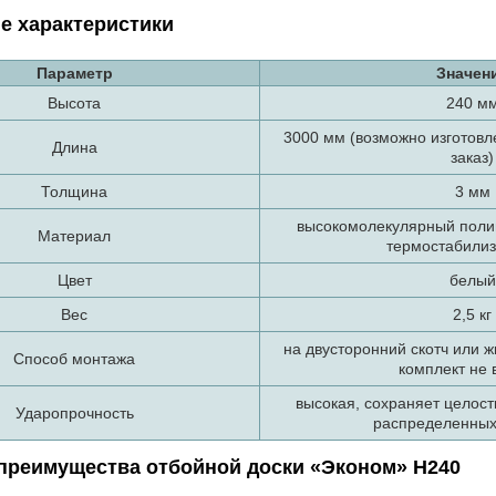
е характеристики
Параметр
Значен
Высота
240 м
3000 мм (возможно изготов
Длина
заказ)
Толщина
3 мм
высокомолекулярный поли
Материал
термостабили
Цвет
белый
Вес
2,5 кг
на двусторонний скотч или ж
Способ монтажа
комплект не 
высокая, сохраняет целост
Ударопрочность
распределенных
преимущества отбойной доски «Эконом» H240