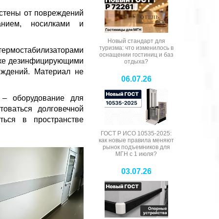
стены от повреждений
анием, носилками и
Новый стандарт для
туризма: что изменилось в
ермостабилизаторами
оснащении гостиниц и баз
отке дезинфицирующими
отдыха?
еждений. Материал не
06.07.26
 – оборудование для
товаться долговечной
ться в пространстве
ГОСТ Р ИСО 10535-2025:
как новые правила меняют
рынок подъемников для
МГН с 1 июля?
03.07.26