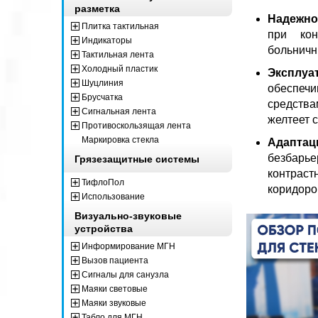
разметка
Надежно
Плитка тактильная
при кон
Индикаторы
больничн
Тактильная лента
Холодный пластик
Эксплуа
Шуцлиния
обеспечи
Брусчатка
средства
Сигнальная лента
желтеет 
Противоскользящая лента
Маркировка стекла
Адапта
безбарь
Грязезащитные системы
контрас
ТифлоПол
коридоро
Использование
Визуально-звуковые
устройства
Информирование МГН
Вызов пациента
Сигналы для санузла
Маяки световые
Маяки звуковые
Табло для МГН